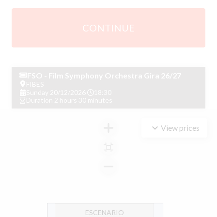
CONTINUE
FSO - Film Symphony Orchestra Gira 26/27
FIBES
Sunday
20/12/2026
18:30
Duration
2
hour
s
30
minutes
keyboard_arrow_down
View prices
ESCENARIO